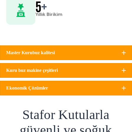
Yıllık Birikim
Master Kurubuz kalitesi
Kuru buz makine çeşitleri
Ekonomik Çözümler
Stafor Kutularla
güvenli ve soğuk