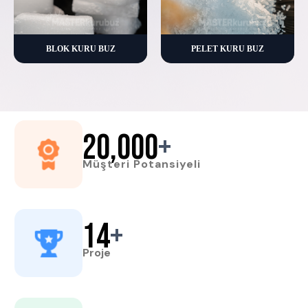
BLOK KURU BUZ
PELET KURU BUZ
20,000
+
Müşteri Potansiyeli
14
+
Proje
5
+