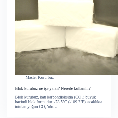
Master Kuru buz
Blok kurubuz ne işe yarar? Nerede kullanılır?
Blok kurubuz, katı karbondioksitin (CO₂) büyük
hacimli blok formudur. -78.5°C (-109.3°F) sıcaklıkta
tutulan yoğun CO₂’nin…