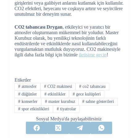
girişlerini veya galibiyet anlarını kutlamak için kullanılır.
CO2 efektleri, heyecanı ve coşkuyu artırır ve seyircilere
unutulmaz bir deneyim sunar.
CO2 tabancası Drygan
, etkileyici ve yaratıcı bir
atmosfer oluşturmanın mükemmel bir yoludur. Master
Kurubuz olarak, bu yenilikçi teknolojinin farklı
endüstrilerde ve etkinliklerde nasıl kullanılabileceğini
vurgulamaktan mutluluk duyuyoruz. CO2 makinesiyle
ilgili daha fazla bilgi için bizimle
iletişime geçin
!
Etiketler
#
atmosfer
#
CO2 makinesi
#
co2 tabancası
#
düğünler
#
etkinlikler
#
gece kulüpleri
#
konserler
#
master kurubuz
#
sahne gösterileri
#
spor etkinlikleri
#
tiyatrolar
Sosyal Medya'da paylaşabilirsiniz