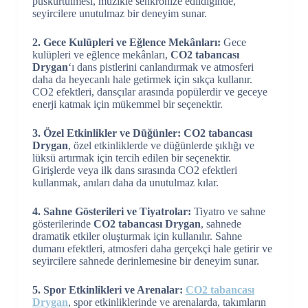
püskürtülmesi, müzikle senkronize edildiğinde,
seyircilere unutulmaz bir deneyim sunar.
2. Gece Kulüpleri ve Eğlence Mekânları:
Gece
kulüpleri ve eğlence mekânları,
CO2 tabancası
Drygan
‘ı dans pistlerini canlandırmak ve atmosferi
daha da heyecanlı hale getirmek için sıkça kullanır.
CO2 efektleri, dansçılar arasında popülerdir ve geceye
enerji katmak için mükemmel bir seçenektir.
3. Özel Etkinlikler ve Düğünler:
CO2
tabancası
Drygan
, özel etkinliklerde ve düğünlerde şıklığı ve
lüksü artırmak için tercih edilen bir seçenektir.
Girişlerde veya ilk dans sırasında CO2 efektleri
kullanmak, anıları daha da unutulmaz kılar.
4. Sahne Gösterileri ve Tiyatrolar:
Tiyatro ve sahne
gösterilerinde
CO2
tabancası Drygan
, sahnede
dramatik etkiler oluşturmak için kullanılır. Sahne
dumanı efektleri, atmosferi daha gerçekçi hale getirir ve
seyircilere sahnede derinlemesine bir deneyim sunar.
5. Spor Etkinlikleri ve Arenalar:
CO2
tabancası
Drygan
, spor etkinliklerinde ve arenalarda, takımların