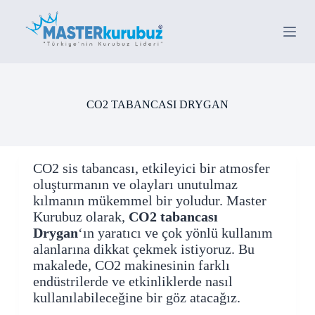
S
k
i
p
t
o
c
o
CO2 TABANCASI DRYGAN
n
t
e
n
t
CO2 sis tabancası, etkileyici bir atmosfer
oluşturmanın ve olayları unutulmaz
kılmanın mükemmel bir yoludur. Master
Kurubuz olarak,
CO2 tabancası
Drygan
‘ın yaratıcı ve çok yönlü kullanım
alanlarına dikkat çekmek istiyoruz. Bu
makalede, CO2 makinesinin farklı
endüstrilerde ve etkinliklerde nasıl
kullanılabileceğine bir göz atacağız.